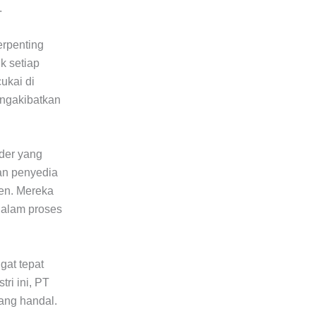
.
erpenting
k setiap
ukai di
engakibatkan
rder yang
an penyedia
ien. Mereka
 dalam proses
gat tepat
ri ini, PT
ang handal.