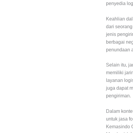
penyedia log
Keahlian da
dari seoran
jenis pengir
berbagai neg
penundaan a
Selain itu, 
memiliki jar
layanan logi
juga dapat m
pengiriman.
Dalam kontek
untuk jasa f
Kemasindo Ce