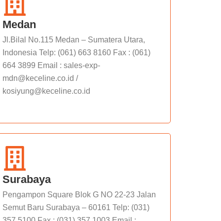
Medan
Jl.Bilal No.115 Medan – Sumatera Utara,
Indonesia Telp: (061) 663 8160 Fax : (061)
664 3899 Email : sales-exp-
mdn@keceline.co.id /
kosiyung@keceline.co.id
Surabaya
Pengampon Square Blok G NO 22-23 Jalan
Semut Baru Surabaya – 60161 Telp: (031)
357 5100 Fax : (031) 357 1003 Email :