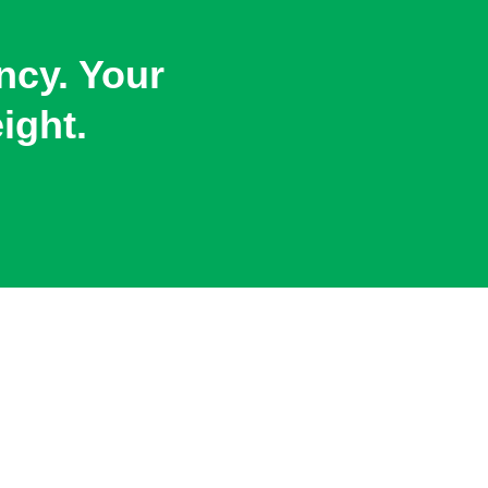
ency. Your
ight.