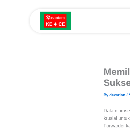
Skip
to
content
Memil
Sukse
By
dexorion
/
Dalam proses
krusial untu
Forwarder k