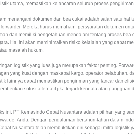
istik utama, memastikan kelancaran seluruh proses pengiriman
lam menangani dokumen dan bea cukai adalah salah satu hal t
g forwarder. Mereka harus memahami persyaratan dokumen untu
iman dan memiliki pengetahuan mendalam tentang proses bea c
ara. Hal ini akan meminimalkan risiko kelalaian yang dapat m
tau masalah hukum.
jaringan logistik yang luas juga merupakan faktor penting. Forwa
ingan yang kuat dengan maskapai kargo, operator pelabuhan, d
stik lainnya dapat memastikan pengiriman yang lancar dan efis
emberikan solusi alternatif jika terjadi kendala atau gangguan
s ini, PT Kemasindo Cepat Nusantara adalah pilihan yang san
orwarder Anda. Dengan pengalaman bertahun-tahun dalam indust
pat Nusantara telah membuktikan diri sebagai mitra logistik y