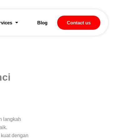
rvices
Blog
Contact us
nci
ah langkah
aik.
 kuat dengan