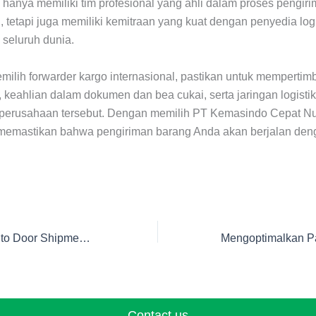
 hanya memiliki tim profesional yang ahli dalam proses pengir
l, tetapi juga memiliki kemitraan yang kuat dengan penyedia logi
 seluruh dunia.
emilih forwarder kargo internasional, pastikan untuk memperti
keahlian dalam dokumen dan bea cukai, serta jaringan logisti
h perusahaan tersebut. Dengan memilih PT Kemasindo Cepat Nu
memastikan bahwa pengiriman barang Anda akan berjalan den
Keuntungan Door to Door Shipment: Mengapa Pilih Metode Ini?
Contact us