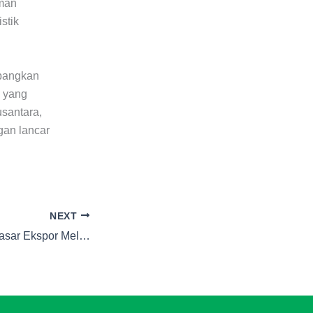
iman
stik
mbangkan
k yang
santara,
gan lancar
NEXT
Mengoptimalkan Pasar Ekspor Melalui Pengiriman Cargo Antar Negara